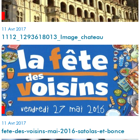
11 Avr 2017
1112_1293618013_Image_chateau
11 Avr 2017
fete-des-voisins-mai-2016-satolas-et-bonce