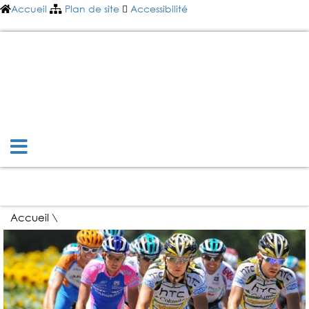
Accueil
Plan de site
Accessibilité
Mairie Nomain
LA VIE MUNICIPALE
ENFANCE ET JEUNESSE
SPORTS, CULTURE ET LOISIRS
VIVRE À NOMAIN
INFOS PRATIQUES
Accueil
\